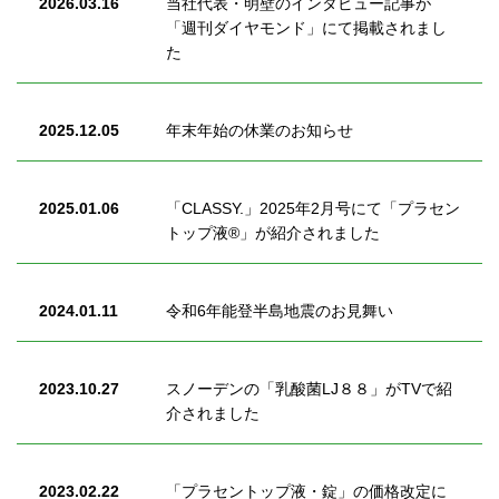
2026.03.16
当社代表・明壁のインタビュー記事が
「週刊ダイヤモンド」にて掲載されまし
乳酸菌
た
正官庄：紅蔘
2025.12.05
年末年始の休業のお知らせ
企業情報
サステナビリ
2025.01.06
「CLASSY.」2025年2月号にて「プラセン
トップ液®」が紹介されました
お問い合わせ
2024.01.11
令和6年能登半島地震のお見舞い
新着情報
2023.10.27
スノーデンの「乳酸菌LJ８８」がTVで紹
介されました
2023.02.22
「プラセントップ液・錠」の価格改定に